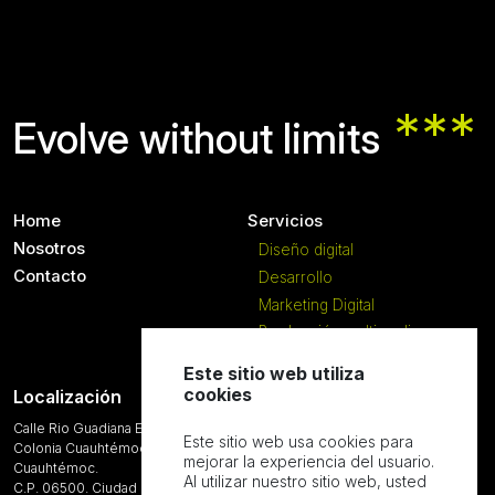
***
Evolve without limits
Home
Servicios
Nosotros
Diseño digital
Contacto
Desarrollo
Marketing Digital
Producción multimedia
Este sitio web utiliza
cookies
Localización
Contáctanos
Calle Rio Guadiana Ext. 18 Int. 6,
55 9898 1819
Este sitio web usa cookies para
Colonia Cuauhtémoc. Alcaldía
atencion@numendigital.mx
mejorar la experiencia del usuario.
Cuauhtémoc.
Agenda una cita
Al utilizar nuestro sitio web, usted
C.P. 06500. Ciudad de México.